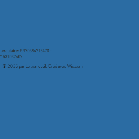
mmunautaire: FR70384715470 -
n° 53103740Y
© 2035 par Le bon outil. Créé avec
Wix.com