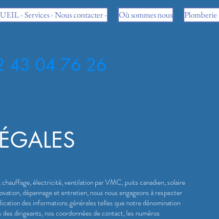
IL - Services - Nous contacter -
Où sommes nous
Plomberie -
2 43 04 76 26
ÉGALES
 chauffage, électricité, ventilation par VMC, puits canadien, solaire
novation, dépannage et entretien, nous nous engageons à respecter
ublication des informations générales telles que notre dénomination
oms des dirigeants, nos coordonnées de contact, les numéros