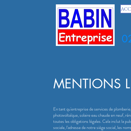
ACCUE
0
MENTIONS L
En tant qu'entreprise de services de plomberie,
photovoltaïque, solaire eau chaude en neuf, ré
toutes les obligations légales. Cela inclut la p
sociale, l'adresse de notre siège social, les n